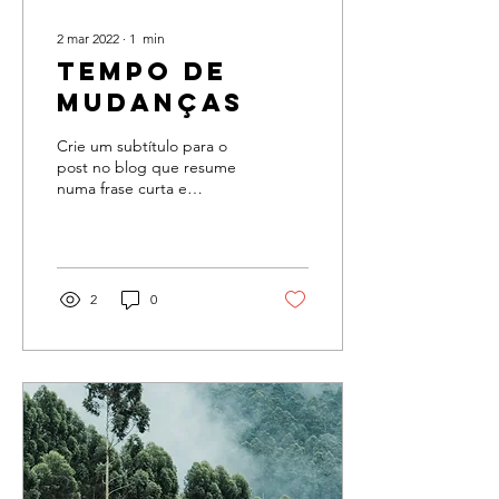
2 mar 2022
∙
1
min
Tempo de
mudanças
Crie um subtítulo para o
post no blog que resume
numa frase curta e
atraente o seu post. Assim
seus leitores vão querer
continuar a ler....
2
0