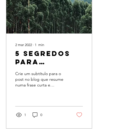
2 mar 2022
∙
1
min
5 segredos
para
encontrar
Crie um subtítulo para o
felicidade
post no blog que resume
numa frase curta e
atraente o seu post. Assim
seus leitores vão querer
continuar a ler....
1
0