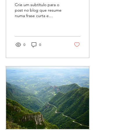
Crie um subtítulo para o
post no blog que resume
numa frase curta e
atraente o seu post. Assim
seus leitores vão querer
continuar a ler....
0
0