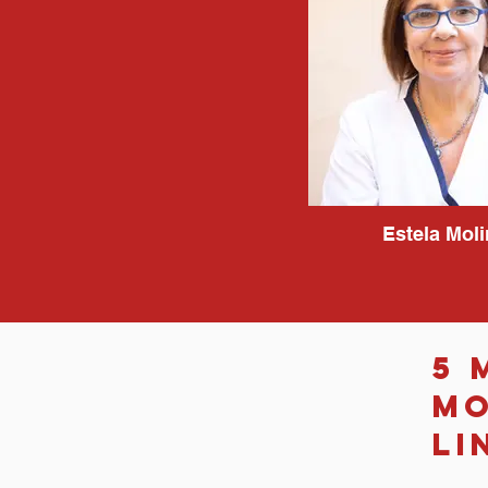
Estela Mol
5 
Mo
li