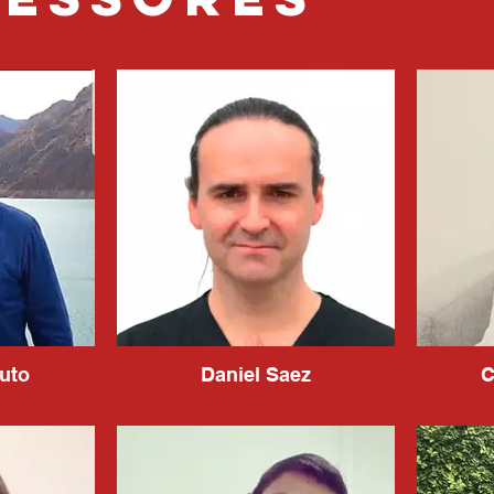
uto
Daniel Saez
C