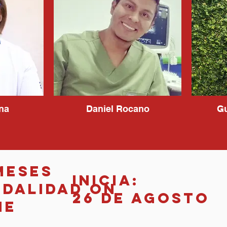
ina
Daniel Rocano
Gu
Meses
Inicia:
dalidad On
26 de agosto
ne