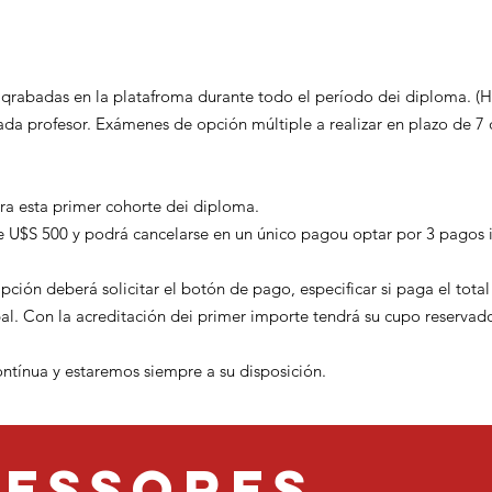
n qrabadas en la platafroma durante todo el período dei diploma. (
da profesor. Exámenes de opción múltiple a realizar en plazo de 7 
a esta primer cohorte dei diploma.
e U$S 500 y podrá cancelarse en un único pagou optar por 3 pagos 
ipción deberá solicitar el botón de pago, especificar si paga el tot
al. Con la acreditación dei primer importe tendrá su cupo reservad
ontínua y estaremos siempre a su disposición.
essores