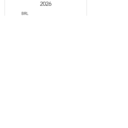
2026
3000B
BRL
3000
Válido por 9 meses
Comprar ahora
ATUALIZA CARDIO 2026
1800B
BRL
1800