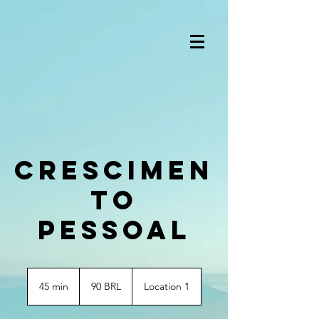
Crescimen
to
Pessoal
90
reales
45 min
4
90 BRL
Location 1
brasileños
5