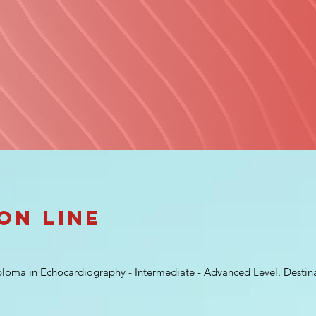
ON Line
ploma in Echocardiography - Intermediate - Advanced Level. Destina