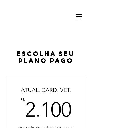
Escolha seu
plano pago
ATUAL. CARD. VET.
2.100
R$
2.100
Atualização em Cardiologia Veterinária