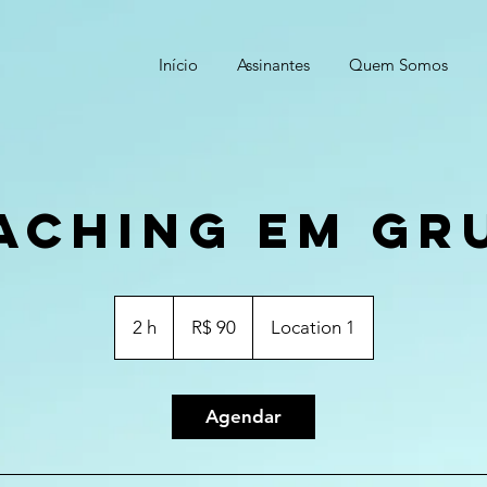
Início
Assinantes
Quem Somos
aching em Gr
90
Reais
2 h
2
R$ 90
Location 1
brasileiros
h
Agendar